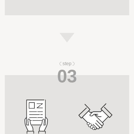
step
03