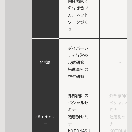
関係機関と
の付き合い
方、ネット
ワークづく
り
ダイバーシ
ティ経営の
浸透研修
–
経営層
先進事例の
視察研修
外部講師ス
外部講師ス
ペシャルセ
ペシャルセ
ミナー
ミナー
階層別セミ
階層別セミ
off-JTセミナ
ナー
ナー
ー
KOTONASU
KOTONASU